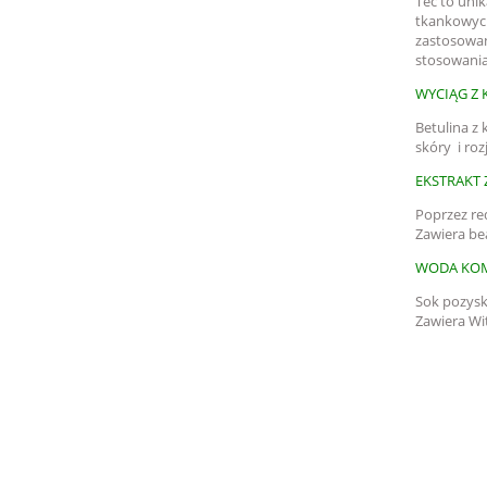
Tec to uni
tkankowych
zastosowan
stosowania
WYCIĄG Z 
Betulina z
skóry i ro
EKSTRAKT 
Poprzez red
Zawiera bea
WODA KOM
Sok pozysk
Zawiera Wi