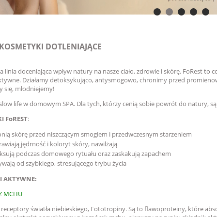
 KOSMETYKI DOTLENIAJĄCE
linia doceniająca wpływ natury na nasze ciało, zdrowie i skórę. FoRest to 
aktywne. Działamy detoksykująco, antysmogowo, chronimy przed promieno
y się, młodniejemy!
 slow life w domowym SPA. Dla tych, którzy cenią sobie powrót do natury, 
I FoREST
:
nią skórę przed niszczącym smogiem i przedwczesnym starzeniem
awiają jędrność i koloryt skóry, nawilżają
aksują podczas domowego rytuału oraz zaskakują zapachem
wają od szybkiego, stresującego trybu życia
I AKTYWNE:
 Z MCHU
receptory światła niebieskiego, Fototropiny. Są to flawoproteiny, które abso