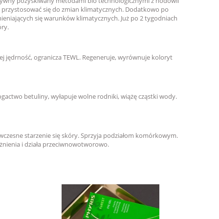
ktywny pozyskiwany metodami bio technologicznymi z hodowli
ze przystosować się do zmian klimatycznych. Dodatkowo po
ieniających się warunków klimatycznych. Już po 2 tygodniach
ry.
ej jędrność, ogranicza TEWL. Regeneruje, wyrównuje koloryt
Bogactwo betuliny, wyłapuje wolne rodniki, wiążę cząstki wody.
edwczesne starzenie się skóry. Sprzyja podziałom komórkowym.
ażnienia i działa przeciwnowotworowo.