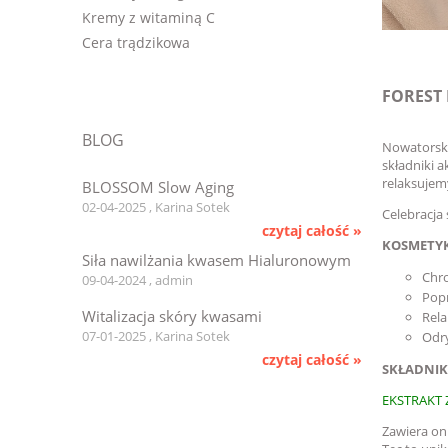
Kremy z witaminą C
Cera trądzikowa
FOREST
BLOG
Nowatorska 
składniki 
relaksujem
BLOSSOM Slow Aging
02-04-2025 , Karina Sotek
Celebracja
czytaj całość »
KOSMETYK
Siła nawilżania kwasem Hialuronowym
Chro
09-04-2024 , admin
Popr
Witalizacja skóry kwasami
Rel
07-01-2025 , Karina Sotek
Odry
czytaj całość »
SKŁADNIK
EKSTRAKT
Zawiera on 