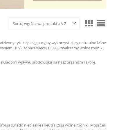
Sortuj wg:
Nazwa produktu A-Z
codzienny rytułał pielęgnacyjny wykorzystujący naturalne leśne
waniem HEV ( zobacz więcej
TUTAJ
) zwalczamy wolne rodniki,
są świadomi wpływu środowiska na nasz organizm i skórę.
rbują światło niebieskie i neutralizują wolne rodniki. MossCell