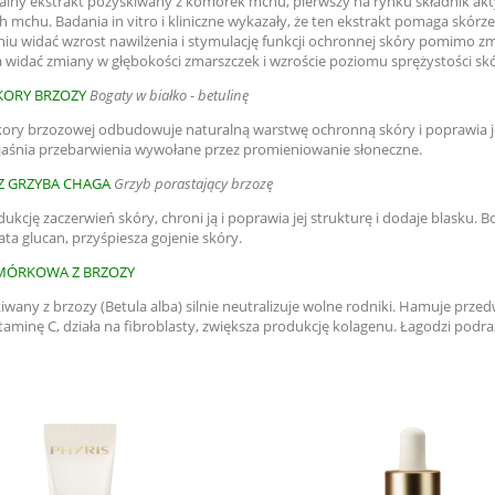
kalny ekstrakt pozyskiwany z komórek mchu, pierwszy na rynku składnik a
 mchu. Badania in vitro i kliniczne wykazały, że ten ekstrakt pomaga skór
iu widać wzrost nawilżenia i stymulację funkcji ochronnej skóry pomimo zm
 widać zmiany w głębokości zmarszczek i wzroście poziomu sprężystości skó
KORY BRZOZY
Bogaty w białko - betulinę
 kory brzozowej odbudowuje naturalną warstwę ochronną skóry i poprawia j
zjaśnia przebarwienia wywołane przez promieniowanie słoneczne.
Z GRZYBA CHAGA
Grzyb porastający brzozę
ukcję zaczerwień skóry, chroni ją i poprawia jej strukturę i dodaje blasku. 
ta glucan, przyśpiesza gojenie skóry.
ÓRKOWA Z BRZOZY
iwany z brzozy (Betula alba) silnie neutralizuje wolne rodniki. Hamuje prz
taminę C, działa na fibroblasty, zwiększa produkcję kolagenu. Łagodzi podr