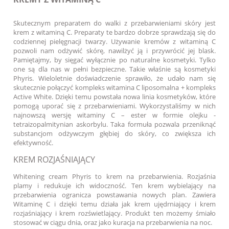
Skutecznym preparatem do walki z przebarwieniami skóry jest
krem z witaminą C. Preparaty te bardzo dobrze sprawdzają się do
codziennej pielęgnacji twarzy. Używanie kremów z witaminą C
pozwoli nam odżywić skórę, nawilżyć ją i przywrócić jej blask.
Pamiętajmy, by sięgać wyłącznie po naturalne kosmetyki. Tylko
one są dla nas w pełni bezpieczne. Takie właśnie są kosmetyki
Phyris. Wieloletnie doświadczenie sprawiło, że udało nam się
skutecznie połączyć kompleks witamina C liposomalna + kompleks
Active White. Dzięki temu powstała nowa linia kosmetyków, które
pomogą uporać się z przebarwieniami. Wykorzystaliśmy w nich
najnowszą wersję witaminy C – ester w formie olejku -
tetraizopalmitynian askorbylu. Taka formuła pozwala przeniknąć
substancjom odżywczym głębiej do skóry, co zwiększa ich
efektywność.
KREM ROZJAŚNIAJĄCY
Whitening cream Phyris to krem na przebarwienia. Rozjaśnia
plamy i redukuje ich widoczność. Ten krem wybielający na
przebarwienia ogranicza powstawania nowych plan. Zawiera
Witaminę C i dzięki temu działa jak krem ujędrniający i krem
rozjaśniający i krem rozświetlający. Produkt ten możemy śmiało
stosować w ciągu dnia, oraz jako kuracja na przebarwienia na noc.