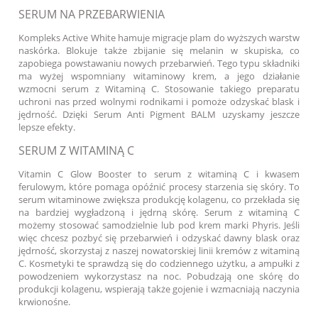
SERUM NA PRZEBARWIENIA
Kompleks Active White hamuje migracje plam do wyższych warstw
naskórka. Blokuje także zbijanie się melanin w skupiska, co
zapobiega powstawaniu nowych przebarwień. Tego typu składniki
ma wyżej wspomniany witaminowy krem, a jego działanie
wzmocni serum z Witaminą C. Stosowanie takiego preparatu
uchroni nas przed wolnymi rodnikami i pomoże odzyskać blask i
jędrność. Dzięki
Serum Anti Pigment BALM
uzyskamy jeszcze
lepsze efekty.
SERUM Z WITAMINĄ C
Vitamin C Glow Booster
to serum z witaminą C i kwasem
ferulowym, które pomaga opóźnić procesy starzenia się skóry. To
serum witaminowe zwiększa produkcję kolagenu, co przekłada się
na bardziej wygładzoną i jędrną skórę. Serum z witaminą C
możemy stosować samodzielnie lub pod krem marki Phyris. Jeśli
więc chcesz pozbyć się przebarwień i odzyskać dawny blask oraz
jędrność, skorzystaj z naszej nowatorskiej linii kremów z witaminą
C. Kosmetyki te sprawdzą się do codziennego użytku, a ampułki z
powodzeniem wykorzystasz na noc. Pobudzają one skórę do
produkcji kolagenu, wspierają także gojenie i wzmacniają naczynia
krwionośne.