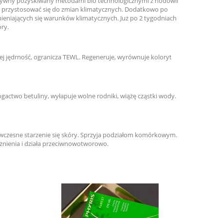
ktywny pozyskiwany metodami bio technologicznymi z hodowli
ze przystosować się do zmian klimatycznych. Dodatkowo po
ieniających się warunków klimatycznych. Już po 2 tygodniach
ry.
ej jędrność, ogranicza TEWL. Regeneruje, wyrównuje koloryt
Bogactwo betuliny, wyłapuje wolne rodniki, wiążę cząstki wody.
edwczesne starzenie się skóry. Sprzyja podziałom komórkowym.
ażnienia i działa przeciwnowotworowo.