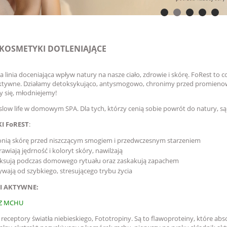
 KOSMETYKI DOTLENIAJĄCE
linia doceniająca wpływ natury na nasze ciało, zdrowie i skórę. FoRest to 
aktywne. Działamy detoksykująco, antysmogowo, chronimy przed promieno
y się, młodniejemy!
 slow life w domowym SPA. Dla tych, którzy cenią sobie powrót do natury, 
I FoREST
:
nią skórę przed niszczącym smogiem i przedwczesnym starzeniem
awiają jędrność i koloryt skóry, nawilżają
aksują podczas domowego rytuału oraz zaskakują zapachem
wają od szybkiego, stresującego trybu życia
I AKTYWNE:
 Z MCHU
receptory światła niebieskiego, Fototropiny. Są to flawoproteiny, które abso