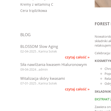
Kremy z witaminą C
Cera trądzikowa
FOREST
BLOG
Nowatorska 
składniki 
relaksujem
BLOSSOM Slow Aging
02-04-2025 , Karina Sotek
Celebracja
czytaj całość »
KOSMETYK
Siła nawilżania kwasem Hialuronowym
Chro
09-04-2024 , admin
Popr
Witalizacja skóry kwasami
Rel
07-01-2025 , Karina Sotek
Odry
czytaj całość »
SKŁADNIK
EKSTRAKT
Zawiera on 