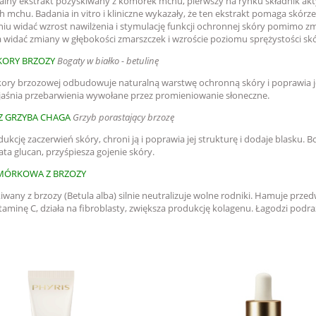
kalny ekstrakt pozyskiwany z komórek mchu, pierwszy na rynku składnik a
 mchu. Badania in vitro i kliniczne wykazały, że ten ekstrakt pomaga skór
iu widać wzrost nawilżenia i stymulację funkcji ochronnej skóry pomimo zm
 widać zmiany w głębokości zmarszczek i wzroście poziomu sprężystości skó
KORY BRZOZY
Bogaty w białko - betulinę
 kory brzozowej odbudowuje naturalną warstwę ochronną skóry i poprawia j
zjaśnia przebarwienia wywołane przez promieniowanie słoneczne.
Z GRZYBA CHAGA
Grzyb porastający brzozę
ukcję zaczerwień skóry, chroni ją i poprawia jej strukturę i dodaje blasku. 
ta glucan, przyśpiesza gojenie skóry.
ÓRKOWA Z BRZOZY
iwany z brzozy (Betula alba) silnie neutralizuje wolne rodniki. Hamuje prz
taminę C, działa na fibroblasty, zwiększa produkcję kolagenu. Łagodzi podr