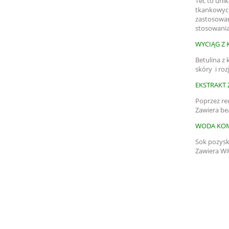
Tec to uni
tkankowych
zastosowan
stosowania
WYCIĄG Z 
Betulina z
skóry i ro
EKSTRAKT 
Poprzez red
Zawiera bea
WODA KOM
Sok pozysk
Zawiera Wi